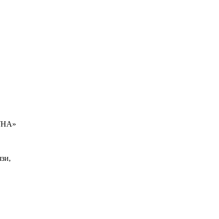
УНА»
зи,