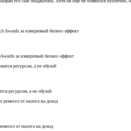
ран его сын Моджатаба. Хотя он ещё не появился публично, он
Awards за измеримый бизнес-эффект
ся ресурсом, а не обузой
месел от налога на доход