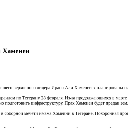
и Хаменеи
шего верховного лидера Ирана Али Хаменеи запланированы на п
аилем по Тегерану 28 февраля. Из-за продолжающихся в марте а
ью подготовить инфраструктуру. Прах Хаменеи будет предан зем
 соборной мечети имама Хомейни в Тегеране. Похоронная процес